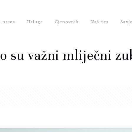
 nama
Usluge
Cjenovnik
Naš tim
Savje
o su važni mliječni zu