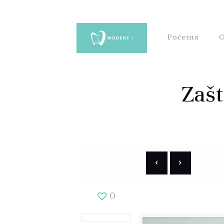
Početna
O
Zašt
0