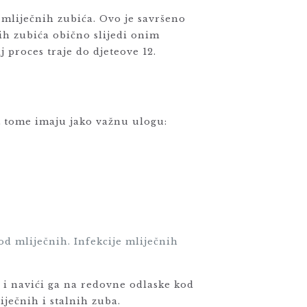
u mliječnih zubića. Ovo je savršeno
ih zubića obično slijedi onim
j proces traje do djeteove 12.
st tome imaju jako važnu ulogu:
pod mliječnih. Infekcije mliječnih
u i navići ga na redovne odlaske kod
ječnih i stalnih zuba.