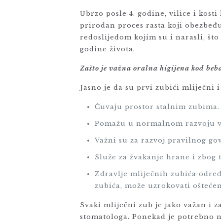
Ubrzo posle 4. godine, vilice i kost
prirodan proces rasta koji obezbeđ
redoslijedom kojim su i narasli, što 
godine života.
Zašto je važna oralna higijena kod beba
Jasno je da su prvi zubići mliječni
Čuvaju prostor stalnim zubima.
Pomažu u normalnom razvoju vil
Važni su za razvoj pravilnog go
Služe za žvakanje hrane i zbog 
Zdravlje mliječnih zubića određu
zubića, može uzrokovati oštećen
Svaki mliječni zub je jako važan i 
stomatologa. Ponekad je potrebno na