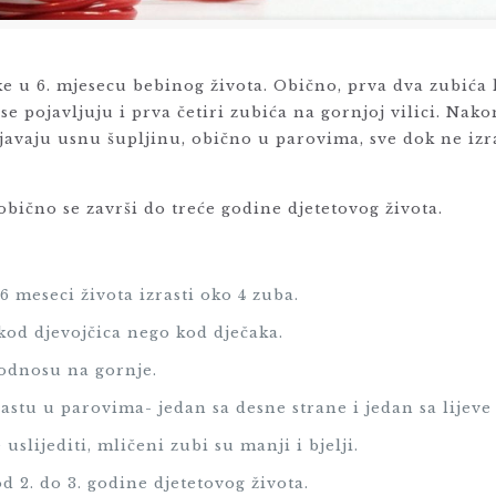
ike u 6. mjesecu bebinog života. Obično, prva dva zubića
se pojavljuju i prva četiri zubića na gornjoj vilici. Nako
njavaju usnu šupljinu, obično u parovima, sve dok ne izr
obično se završi do treće godine djetetovog života.
 6 meseci života izrasti oko 4 zuba.
 kod djevojčica nego kod dječaka.
 odnosu na gornje.
astu u parovima- jedan sa desne strane i jedan sa lijeve 
uslijediti, mličeni zubi su manji i bjelji.
d 2. do 3. godine djetetovog života.