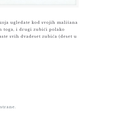
 koja ugledate kod svojih mališana
n toga, i drugi zubići polako
aste svih dvadeset zubića (deset u
strane.