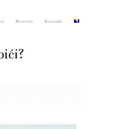
ti
Novosti
Kontakt
bići?