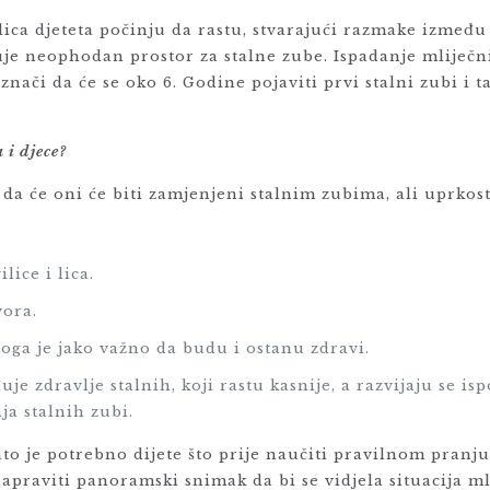
i lica djeteta počinju da rastu, stvarajući razmake izmeđ
uje neophodan prostor za stalne zube. Ispadanje mliječn
znači da će se oko 6. Godine pojaviti prvi stalni zubi i ta
 i djece?
 i da će oni će biti zamjenjeni stalnim zubima, ali uprko
ice i lica.
vora.
toga je jako važno da budu i ostanu zdravi.
je zdravlje stalnih, koji rastu kasnije, a razvijaju se is
ja stalnih zubi.
zato je potrebno dijete što prije naučiti pravilnom pranj
praviti panoramski snimak da bi se vidjela situacija mli