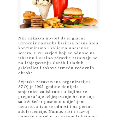
Nije nikakva novost da je glavni
uzročnik nastanka karijesa hrana koju
konzimiramo i količina unešenog
šećera, a svi savjeti koji se odnose na
ishranu i oralno zdravlje zasnivaju se
na izbjegavanju slanih i slatkih
grickalica i sokova između redovnih
obroka.
Svjetska zdravstvena organizacije (
SZO) je 1995. godine donijela
smjernice za ishranu u kojima se
preporučuje izbjegavanje hrane koja
sadrži šečer posebno u dječijem
uzrastu, a isto se odnosi i na period
adolescencije. Naime, rast i razvoj
nameću potrebu za većom količinom