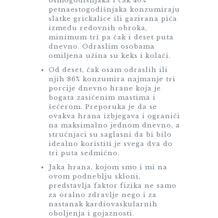
osmogodišnjaka i čak 40%
petnaestogodišnjaka konzumiraju
slatke grickalice ili gazirana pića
između redovnih obroka,
minimum tri pa čak i deset puta
dnevno. Odraslim osobama
omiljena užina su keks i kolači.
Od deset, čak osam odraslih ili
njih 86% konzumira najmanje tri
porcije dnevno hrane koja je
bogata zasićenim mastima i
šećerom. Preporuka je da se
ovakva hrana izbjegava i ograniči
na maksimalno jednom dnevno, a
stručnjaci su saglasni da bi bilo
idealno koristiti je svega dva do
tri puta sedmično.
Jaka hrana, kojom smo i mi na
ovom podneblju skloni,
predstavlja faktor fizika ne samo
za oralno zdravlje nego i za
nastanak kardiovaskularnih
oboljenja i gojaznosti.