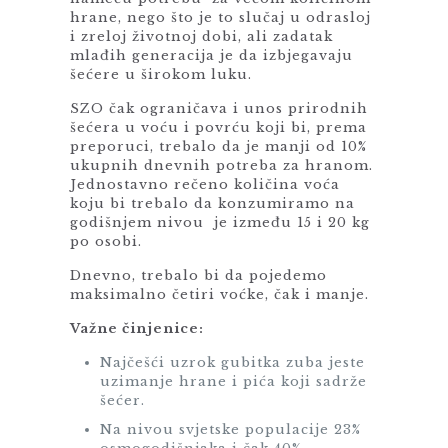
hrane, nego što je to slučaj u odrasloj
i zreloj životnoj dobi, ali zadatak
mlađih generacija je da izbjegavaju
šećere u širokom luku.
SZO čak ograničava i unos prirodnih
šećera u voću i povrću koji bi, prema
preporuci, trebalo da je manji od 10%
ukupnih dnevnih potreba za hranom.
Jednostavno rečeno količina voća
koju bi trebalo da konzumiramo na
godišnjem nivou je između 15 i 20 kg
po osobi.
Dnevno, trebalo bi da pojedemo
maksimalno četiri voćke, čak i manje.
Važne činjenice:
Najčešći uzrok gubitka zuba jeste
uzimanje hrane i pića koji sadrže
šećer.
Na nivou svjetske populacije 23%