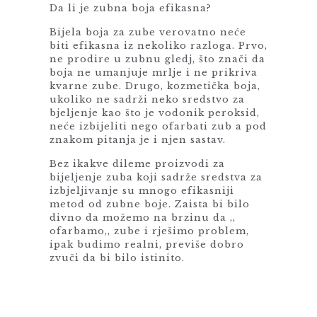
Da li je zubna boja efikasna?
Bijela boja za zube verovatno neće
biti efikasna iz nekoliko razloga. Prvo,
ne prodire u zubnu gledj, što znači da
boja ne umanjuje mrlje i ne prikriva
kvarne zube. Drugo, kozmetička boja,
ukoliko ne sadrži neko sredstvo za
bjeljenje kao što je vodonik peroksid,
neće izbijeliti nego ofarbati zub a pod
znakom pitanja je i njen sastav.
Bez ikakve dileme proizvodi za
bijeljenje zuba koji sadrže sredstva za
izbjeljivanje su mnogo efikasniji
metod od zubne boje. Zaista bi bilo
divno da možemo na brzinu da ,,
ofarbamo,, zube i rješimo problem,
ipak budimo realni, previše dobro
zvuči da bi bilo istinito.