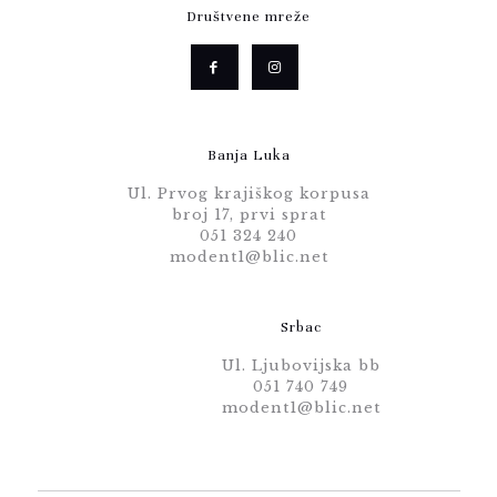
Društvene mreže
Banja Luka
Ul. Prvog krajiškog korpusa
broj 17, prvi sprat
051 324 240
modent1@blic.net
Srbac
Ul. Ljubovijska bb
051 740 749
modent1@blic.net