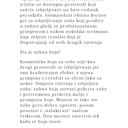
tržištu su dostupni proizvodi koji
sadrže izbjeljivače na bazi vodinik
peroskida. Stomatolozi obično koriste
gel za izbjeljivanje zuba koji prodire
u zubnu gledj, te profesionalnom
primjenom i nakon nekoliko tretmana
daje željeni rezultat koji je
dugotrajniji od svih drugih rješenja.
Šta je zubna boja?
Kozmetička boja za zube nije kao
drugi proizvodi za izbjeljivanje jer
ima kratkotrajan efekat, a njena
primjena i rezultat su slični laku za
nokte. Umjesto čišćenja i izbjeljiva
zuba, zubna boja ustvari pokriva zube
i privremeno prekriva mrlje i
promjenu boje. Nanosi se tako što
zube prvo dobro operete, potom
posušite i „nalakirate“ malom
četkicom. Usta možete zatvoriti tek
kada se boja osuši.