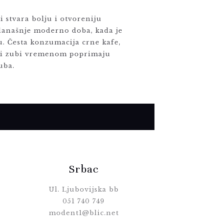
 stvara bolju i otvoreniju
u današnje moderno doba, kada je
u. Česta konzumacija crne kafe,
vaši zubi vremenom poprimaju
uba.
Srbac
Ul. Ljubovijska bb
051 740 749
modent1@blic.net