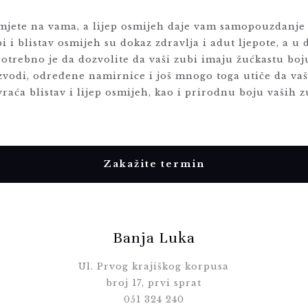
imjete na vama, a lijep osmijeh daje vam samopouzdanje i
i i blistav osmijeh su dokaz zdravlja i adut ljepote, a 
otrebno je da dozvolite da vaši zubi imaju žućkastu boj
izvodi, određene namirnice i još mnogo toga utiče da 
raća blistav i lijep osmijeh, kao i prirodnu boju vaših z
Zakažite termin
Banja Luka
Ul. Prvog krajiškog korpusa
broj 17, prvi sprat
051 324 240