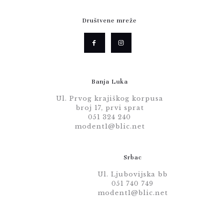
Društvene mreže
Banja Luka
Ul. Prvog krajiškog korpusa
broj 17, prvi sprat
051 324 240
modent1@blic.net
Srbac
Ul. Ljubovijska bb
051 740 749
modent1@blic.net