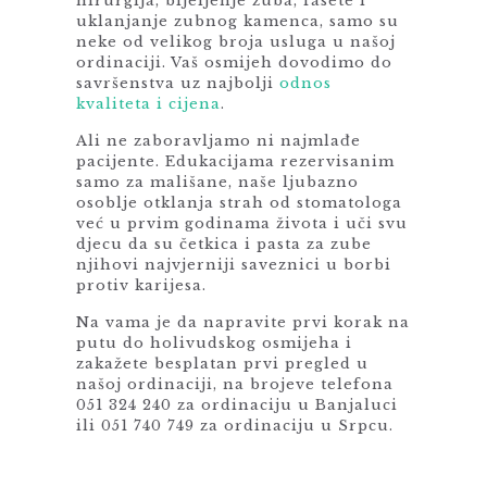
hirurgija, bijeljenje zuba, fasete i
uklanjanje zubnog kamenca, samo su
neke od velikog broja usluga u našoj
ordinaciji. Vaš osmijeh dovodimo do
savršenstva uz najbolji
odnos
kvaliteta i cijena
.
Ali ne zaboravljamo ni najmlađe
pacijente. Edukacijama rezervisanim
samo za mališane, naše ljubazno
osoblje otklanja strah od stomatologa
već u prvim godinama života i uči svu
djecu da su četkica i pasta za zube
njihovi najvjerniji saveznici u borbi
protiv karijesa.
Na vama je da napravite prvi korak na
putu do holivudskog osmijeha i
zakažete besplatan prvi pregled u
našoj ordinaciji, na brojeve telefona
051 324 240 za ordinaciju u Banjaluci
ili 051 740 749 za ordinaciju u Srpcu.