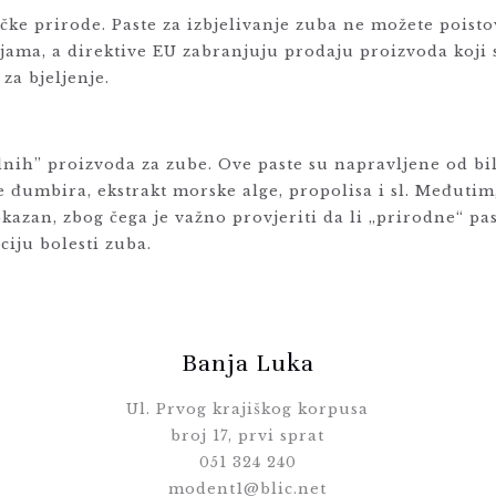
ke prirode. Paste za izbjelivanje zuba ne možete poisto
ijama, a direktive EU zabranjuju prodaju proizvoda koji 
za bjeljenje.
rodnih” proizvoda za zube. Ove paste su napravljene od bi
je đumbira, ekstrakt morske alge, propolisa i sl. Međuti
okazan, zbog čega je važno provjeriti da li „prirodne“ pas
ciju bolesti zuba.
Banja Luka
Ul. Prvog krajiškog korpusa
broj 17, prvi sprat
051 324 240
modent1@blic.net