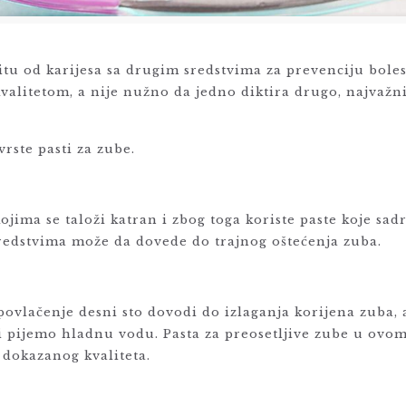
itu od karijesa sa drugim sredstvima za prevenciju bolest
valitetom, a nije nužno da jedno diktira drugo, najvažni
vrste pasti za zube.
ojima se taloži katran i zbog toga koriste paste koje sa
sredstvima može da dovede do trajnog oštećenja zuba.
 povlačenje desni sto dovodi do izlaganja korijena zuba, a
i pijemo hladnu vodu. Pasta za preosetljive zube u ovom 
 dokazanog kvaliteta.