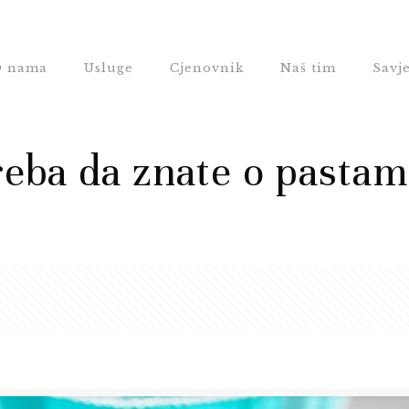
 nama
Usluge
Cjenovnik
Naš tim
Savje
reba da znate o pasta