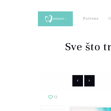
Početna
O
Sve što t
0