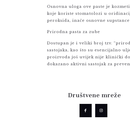
Osnovna uloga ove paste je kozmetič
koje koriste stomatolozi u oridinac
peroksida, inače osnovne supstance 
Prirodna pasta za zube
Dostupan je i veliki broj tzv. “pri
sastojaka, kao što su esencijalno ul
proizvoda još uvijek nije klinički d
dokazano aktivni sastojak za preven
Društvene mreže