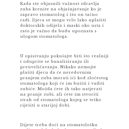
Kada ste objasnili važnost zdravlja
zuba krenite na objašnjavanje ko je
zapravo stomatolog i što on tačno
radi. Djeca se mogu vrlo lako uplašiti
doktorskih odijela i maski oko usta i
zato je važno da budu upoznata s
ulogom stomatologa.
U opisivanju pokušajte biti što realniji
i oduprite se banaliziranju ili
preuveličavanju. Nikako nemojte
plašiti djecu da će neredovnim
pranjem zuba morati ići kod zločestog
stomatologa koji će im bušiti i vaditi
zubiće. Možda ćete ih tako natjerati
na pranje zubi, ali ćete im stvoriti
strah od stomatologa kojeg se teško
riješiti u starijoj dobi.
Dijete treba doći na stomatološku