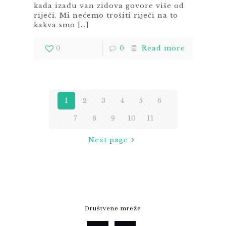
kada izađu van zidova govore više od
riječi. Mi nećemo trošiti riječi na to
kakva smo
[…]
0
0
Read more
1
2
3
4
5
6
7
8
9
10
11
Next page
Društvene mreže